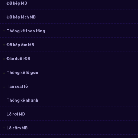
ĐB kép MB
ĐB kép lệch MB
Thống kê theo tổng
ĐB kép âm MB
Đầu đuôi ĐB
Thống kê lô gan
Tần suất lô
Thống kê nhanh
Lô rơi MB
Lô câm MB