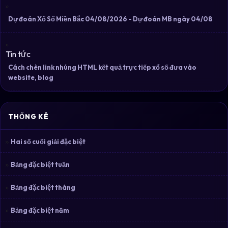
Dự đoán Xổ Số Miền Bắc 04/08/2026 - Dự đoán MB ngày 04/08
Tin tức
Cách chèn link nhúng HTML kết quả trực tiếp xổ số đưa vào
website, blog
THỐNG KÊ
Hai số cuối giải đặc biệt
Bảng đặc biệt tuần
Bảng đặc biệt tháng
Bảng đặc biệt năm