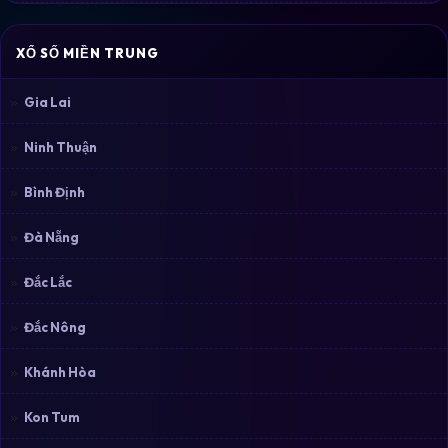
XỔ SỐ MIỀN TRUNG
Gia Lai
Ninh Thuận
Bình Định
Đà Nẵng
Đắc Lắc
Đắc Nông
Khánh Hòa
Kon Tum