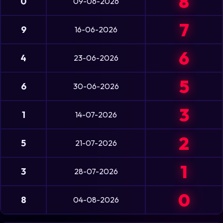
8
0
09-06-2026
7
9
16-06-2026
6
4
23-06-2026
5
6
30-06-2026
3
1
14-07-2026
2
5
21-07-2026
1
3
28-07-2026
0
8
04-08-2026