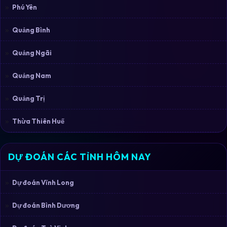
Phú Yên
Quảng Bình
Quảng Ngãi
Quảng Nam
Quảng Trị
Thừa Thiên Huế
DỰ ĐOÁN CÁC TỈNH HÔM NAY
Dự đoán Vĩnh Long
Dự đoán Bình Dương