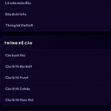
Lô xiên miền Bắc
Đầu đuôi loto
Thống kê Vietlott
THỐNG KÊ CẦU
Cầu bạch thủ
Cầu lô tô đặc biệt
Cầu lô tô trượt
Cầu lô tô 2 nháy
Cầu lô tô theo thứ