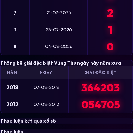
2
7
21-07-2026
1
1
28-07-2026
0
8
04-08-2026
Thống kê giải đặc biệt Vũng Tàu ngày này năm xưa
NĂM
NGÀY
GIẢI ĐẶC BIỆT
364203
2018
07-08-2018
054705
2012
07-08-2012
Thảo luận kết quả xổ số
Thảo luận