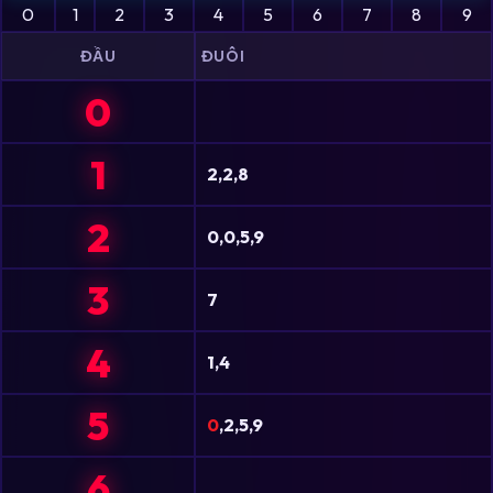
0
1
2
3
4
5
6
7
8
9
ĐẦU
ĐUÔI
0
1
2,2,8
2
0,0,5,9
3
7
4
1,4
5
0
,2,5,9
6