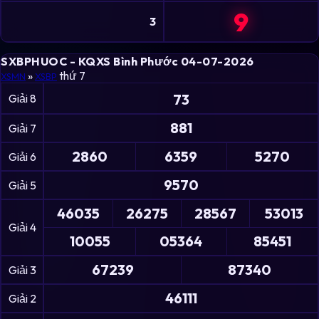
9
3
SXBPHUOC - KQXS Bình Phước 04-07-2026
»
thứ 7
XSMN
XSBP
73
Giải 8
881
Giải 7
2860
6359
5270
Giải 6
9570
Giải 5
46035
26275
28567
53013
Giải 4
10055
05364
85451
67239
87340
Giải 3
46111
Giải 2