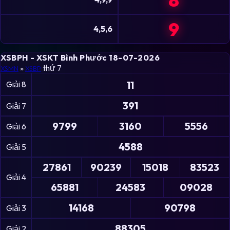
9
4,5,6
XSBPH - XSKT Bình Phước 18-07-2026
»
thứ 7
XSMN
XSBP
11
Giải 8
391
Giải 7
9799
3160
5556
Giải 6
4588
Giải 5
27861
90239
15018
83523
Giải 4
65881
24583
09028
14168
90798
Giải 3
88305
Giải 2