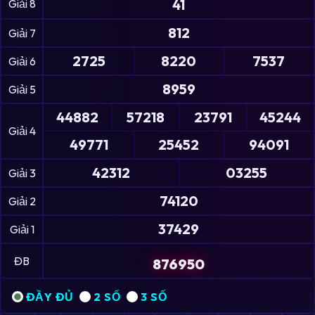
41
Giải 8
812
Giải 7
2725
8220
7537
Giải 6
8959
Giải 5
44882
57218
23791
45244
Giải 4
49771
25452
94091
42312
03255
Giải 3
74120
Giải 2
37429
Giải 1
ĐB
876950