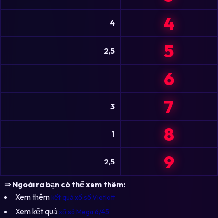
4
4
5
2,5
6
7
3
8
1
9
2,5
⇒ Ngoài ra bạn có thể xem thêm:
Xem thêm
kết quả xổ số Vietlott
Xem kết quả
xổ số Mega 6/45