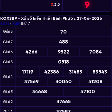
9
0
,3,5
KQXSBP - Xổ số kiến thiết Bình Phước 27-06-2026
»
thứ 7
XSMN
XSBP
70
Giải 8
488
Giải 7
4266
9522
7084
Giải 6
0518
Giải 5
17119
42386
31483
89543
Giải 4
37569
30040
51208
34668
57100
Giải 3
37665
Giải 2
37597
Giải 1