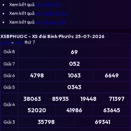
Xem kết quả
xổ số MAX 3D
Xem kết quả
xổ số MAX 3D Pro
Xem kết quả
xổ số Power 655
XSBPHUOC - XS đài Bình Phước 25-07-2026
»
thứ 7
XSMN
XSBP
69
Giải 8
052
Giải 7
4798
1063
6649
Giải 6
0343
Giải 5
38063
85935
19448
71397
Giải 4
52020
41986
63645
35798
69341
Giải 3