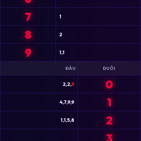
7
1
8
2
9
1,1
ĐẦU
ĐUÔI
0
2,2,
5
1
4,7,9,9
2
1,1,5,8
3