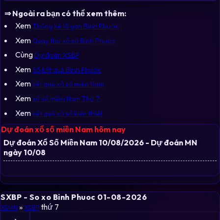
⇒ Ngoài ra bạn có thể xem thêm:
Xem
Thống kê lô gan Bình Phước
Xem
Quay thử xổ số Bình Phước
Cùng
Dự đoán XSBP
Xem
Sổ kết quả Bình Phước
Xem
kết quả xổ số miền Nam
Xem
xổ số miền Nam Thứ 7
Xem
kết quả xổ số kiến thiết
Dự đoán xổ số miền Nam hôm nay
Dự đoán Xổ Số Miền Nam 10/08/2026 - Dự đoán MN
ngày 10/08
SXBP - So xo Binh Phuoc 01-08-2026
»
thứ 7
XSMN
XSBP