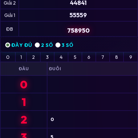
44841
Giải 2
55559
Giải 1
ĐB
758950
0
1
2
3
4
5
6
7
8
9
ĐẦU
ĐUÔI
0
1
2
0
3
5