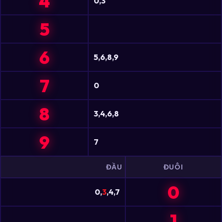
4
0,3
5
6
5,6,8,9
7
0
8
3,4,6,8
9
7
ĐẦU
ĐUÔI
0
0,
3
,4,7
1