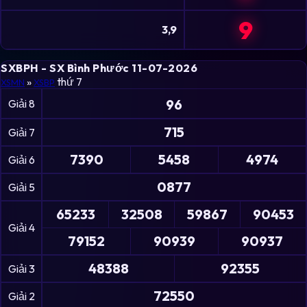
9
3,9
SXBPH - SX Bình Phước 11-07-2026
»
thứ 7
XSMN
XSBP
96
Giải 8
715
Giải 7
7390
5458
4974
Giải 6
0877
Giải 5
65233
32508
59867
90453
Giải 4
79152
90939
90937
48388
92355
Giải 3
72550
Giải 2