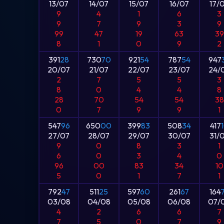
13/07
14/07
15/07
16/07
17/
9
4
1
6
3
9
7
9
3
9
99
47
19
63
39
8
1
0
9
2
391
28
730
70
921
54
787
54
947
20/07
21/07
22/07
23/07
24/
2
7
5
5
3
8
0
4
4
8
28
70
54
54
38
0
7
9
9
1
547
96
650
00
399
83
508
34
417
27/07
28/07
29/07
30/07
31/
9
0
8
3
1
6
0
3
4
0
96
00
83
34
10
5
0
1
7
1
792
47
511
25
597
60
261
67
164
03/08
04/08
05/08
06/08
07/
4
2
6
6
7
7
5
0
7
9