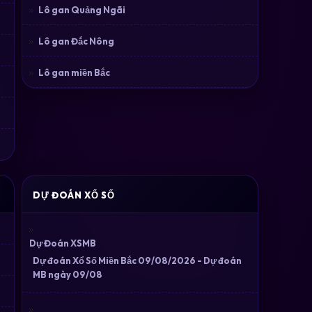
Lô gan Quảng Ngãi
Lô gan Đắc Nông
Lô gan miền Bắc
DỰ ĐOÁN XỔ SỐ
Dự Đoán XSMB
Dự đoán Xổ Số Miền Bắc 09/08/2026 - Dự đoán
MB ngày 09/08