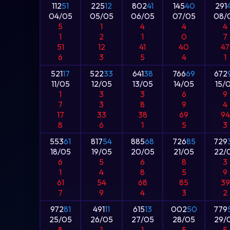
112
51
225
12
802
41
145
40
291
04/05
05/05
06/05
07/05
08/
5
1
4
4
4
1
2
1
0
7
51
12
41
40
47
6
3
5
4
1
521
17
522
33
641
38
766
69
672
11/05
12/05
13/05
14/05
15/
1
3
3
6
9
7
3
8
9
4
17
33
38
69
94
8
6
1
5
3
553
61
817
54
885
68
726
85
729
18/05
19/05
20/05
21/05
22/
6
5
6
8
3
1
4
8
5
9
61
54
68
85
39
7
9
4
3
2
972
81
491
11
615
13
002
50
779
25/05
26/05
27/05
28/05
29/
8
1
1
5
5