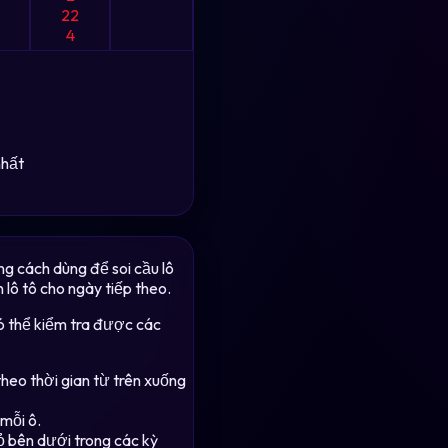
22
4
nhất
g cách dùng để soi cầu lô
 lô tô cho ngày tiếp theo.
ó thể kiểm tra được các
heo thời gian từ trên xuống
 mỗi ô.
ỏ bên dưới trong các kỳ