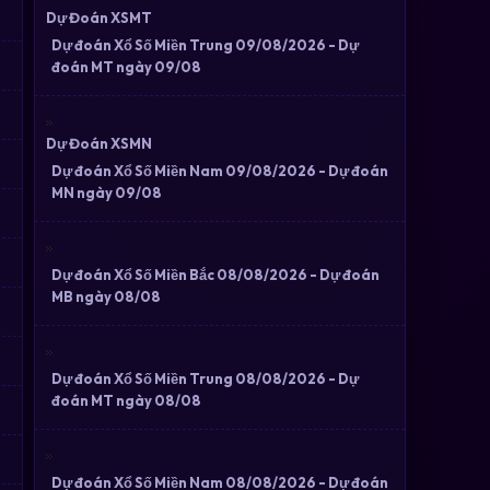
Dự Đoán XSMT
Dự đoán Xổ Số Miền Trung 09/08/2026 - Dự
đoán MT ngày 09/08
Dự Đoán XSMN
Dự đoán Xổ Số Miền Nam 09/08/2026 - Dự đoán
MN ngày 09/08
Dự đoán Xổ Số Miền Bắc 08/08/2026 - Dự đoán
MB ngày 08/08
Dự đoán Xổ Số Miền Trung 08/08/2026 - Dự
đoán MT ngày 08/08
Dự đoán Xổ Số Miền Nam 08/08/2026 - Dự đoán