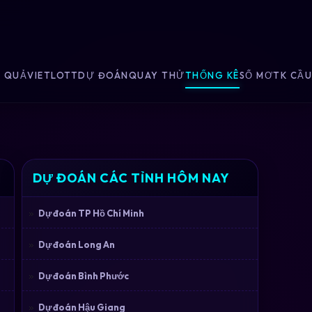
T QUẢ
VIETLOTT
DỰ ĐOÁN
QUAY THỬ
THỐNG KÊ
SỔ MƠ
TK CẦU
DỰ ĐOÁN CÁC TỈNH HÔM NAY
Dự đoán TP Hồ Chí Minh
Dự đoán Long An
Dự đoán Bình Phước
Dự đoán Hậu Giang