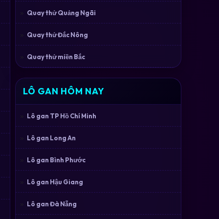
Quay thử Quảng Ngãi
Quay thử Đắc Nông
Quay thử miền Bắc
LÔ GAN HÔM NAY
Lô gan TP Hồ Chí Minh
Lô gan Long An
Lô gan Bình Phước
Lô gan Hậu Giang
Lô gan Đà Nẵng