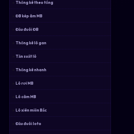
Thống kê theo tổng
ĐB kép âm MB
Đầu đuôi ĐB
Thống kê lô gan
Tần suất lô
Thống kê nhanh
Lô rơi MB
Lô câm MB
Lô xiên miền Bắc
Đầu đuôi loto