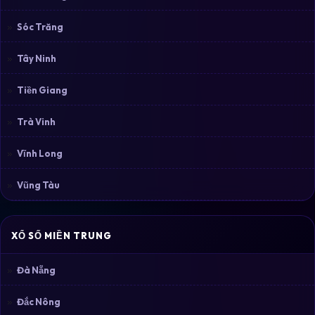
Sóc Trăng
Tây Ninh
Tiền Giang
Trà Vinh
Vĩnh Long
Vũng Tàu
XỔ SỐ MIỀN TRUNG
Đà Nẵng
Đắc Nông