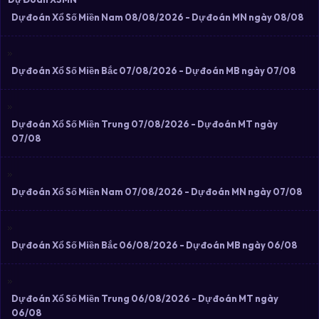
Dự đoán Xổ Số Miền Nam 08/08/2026 - Dự đoán MN ngày 08/08
Dự đoán Xổ Số Miền Bắc 07/08/2026 - Dự đoán MB ngày 07/08
Dự đoán Xổ Số Miền Trung 07/08/2026 - Dự đoán MT ngày
07/08
Dự đoán Xổ Số Miền Nam 07/08/2026 - Dự đoán MN ngày 07/08
Dự đoán Xổ Số Miền Bắc 06/08/2026 - Dự đoán MB ngày 06/08
Dự đoán Xổ Số Miền Trung 06/08/2026 - Dự đoán MT ngày
06/08