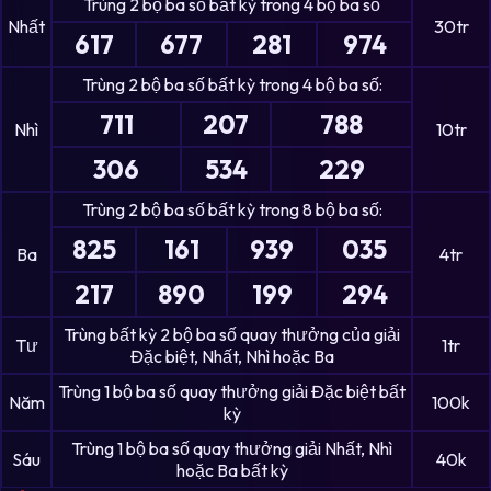
Trùng 2 bộ ba số bất kỳ trong 4 bộ ba số
Nhất
30tr
617
677
281
974
Trùng 2 bộ ba số bất kỳ trong 4 bộ ba số:
711
207
788
Nhì
10tr
306
534
229
Trùng 2 bộ ba số bất kỳ trong 8 bộ ba số:
825
161
939
035
Ba
4tr
217
890
199
294
Trùng bất kỳ 2 bộ ba số quay thưởng của giải
Tư
1tr
Đặc biệt, Nhất, Nhì hoặc Ba
Trùng 1 bộ ba số quay thưởng giải Đặc biệt bất
Năm
100k
kỳ
Trùng 1 bộ ba số quay thưởng giải Nhất, Nhì
Sáu
40k
hoặc Ba bất kỳ