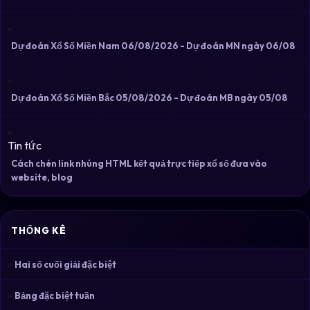
Dự đoán Xổ Số Miền Nam 06/08/2026 - Dự đoán MN ngày 06/08
Dự đoán Xổ Số Miền Bắc 05/08/2026 - Dự đoán MB ngày 05/08
Tin tức
Cách chèn link nhúng HTML kết quả trực tiếp xổ số đưa vào
website, blog
THỐNG KÊ
Hai số cuối giải đặc biệt
Bảng đặc biệt tuần