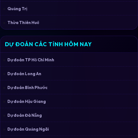
Quảng Trị
Thừa Thiên Huế
DỰ ĐOÁN CÁC TỈNH HÔM NAY
Dự đoán TP Hồ Chí Minh
Dự đoán Long An
Dự đoán Bình Phước
Dự đoán Hậu Giang
Dự đoán Đà Nẵng
Dự đoán Quảng Ngãi