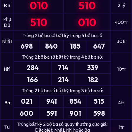
010
510
ĐB
2 tỷ
510
010
Phụ
400tr
ĐB
Trùng 2 bộ ba số bất kỳ trong 4 bộ ba số
Nhất
30tr
698
840
185
647
Trùng 2 bộ ba số bất kỳ trong 4 bộ ba số:
284
714
339
Nhì
10tr
166
214
182
Trùng 2 bộ ba số bất kỳ trong 8 bộ ba số:
021
941
854
515
Ba
4tr
600
591
901
598
Trùng bất kỳ 2 bộ ba số quay thưởng của giải
Tư
1tr
Đặc biệt, Nhất, Nhì hoặc Ba