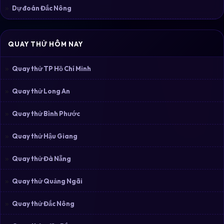
Dự đoán Đắc Nông
QUAY THỬ HÔM NAY
Quay thử TP Hồ Chí Minh
Quay thử Long An
Quay thử Bình Phước
Quay thử Hậu Giang
Quay thử Đà Nẵng
Quay thử Quảng Ngãi
Quay thử Đắc Nông