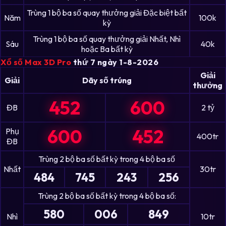
Trùng 1 bộ ba số quay thưởng giải Đặc biệt bất
Năm
100k
kỳ
Trùng 1 bộ ba số quay thưởng giải Nhất, Nhì
Sáu
40k
hoặc Ba bất kỳ
Xổ số Max 3D Pro
thứ 7 ngày 1-8-2026
Giải
Giải
Dãy số trúng
thưởng
452
600
ĐB
2 tỷ
600
452
Phụ
400tr
ĐB
Trùng 2 bộ ba số bất kỳ trong 4 bộ ba số
Nhất
30tr
484
745
243
256
Trùng 2 bộ ba số bất kỳ trong 4 bộ ba số:
580
006
849
Nhì
10tr