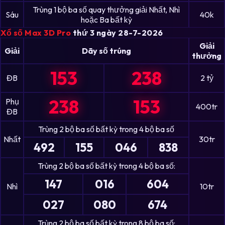
Trùng 1 bộ ba số quay thưởng giải Nhất, Nhì
Sáu
40k
hoặc Ba bất kỳ
Xổ số Max 3D Pro
thứ 3 ngày 28-7-2026
Giải
Giải
Dãy số trúng
thưởng
153
238
ĐB
2 tỷ
238
153
Phụ
400tr
ĐB
Trùng 2 bộ ba số bất kỳ trong 4 bộ ba số
Nhất
30tr
492
155
046
838
Trùng 2 bộ ba số bất kỳ trong 4 bộ ba số:
147
016
604
Nhì
10tr
027
080
674
Trùng 2 bộ ba số bất kỳ trong 8 bộ ba số: