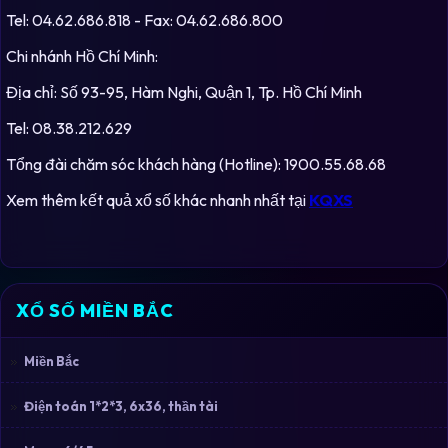
Tel: 04.62.686.818 - Fax: 04.62.686.800
Chi nhánh Hồ Chí Minh:
Địa chỉ: Số 93-95, Hàm Nghi, Quận 1, Tp. Hồ Chí Minh
Tel: 08.38.212.629
Tổng đài chăm sóc khách hàng (Hotline): 1900.55.68.68
Xem thêm kết quả xổ số khác nhanh nhất tại
KQXS
XỔ SỐ MIỀN BẮC
Miền Bắc
Điện toán 1*2*3, 6x36, thần tài