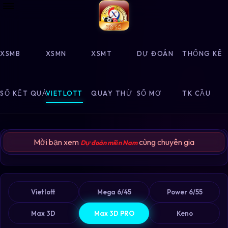
XSMB
XSMN
XSMT
DỰ ĐOÁN
THỐNG KÊ
SỔ KẾT QUẢ
VIETLOTT
QUAY THỬ
SỔ MƠ
TK CẦU
Mời bạn xem
cùng chuyên gia
Dự đoán miền Nam
Vietlott
Mega 6/45
Power 6/55
Max 3D
Max 3D PRO
Keno