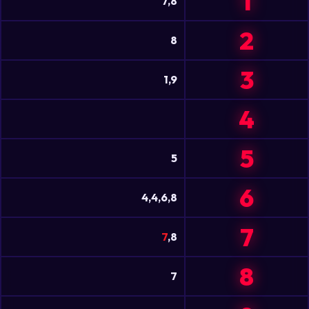
1
7,8
2
8
3
1,9
4
5
5
6
4,4,6,8
7
7
,8
8
7