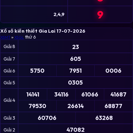
9
2,4,9
Xổ số kiến thiết Gia Lai 17-07-2026
»
thứ 6
XSMT
XSGL
23
Giải 8
605
Giải 7
5750
7951
0006
Giải 6
0305
Giải 5
14141
34116
61066
41687
Giải 4
79530
26614
68877
60706
63268
Giải 3
47082
Giải 2