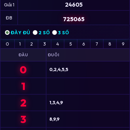
24605
Giải 1
ĐB
725065
0
1
2
3
4
5
6
7
8
9
ĐẦU
ĐUÔI
0
0,2,4,5,5
1
2
1,3,4,9
3
8,9,9