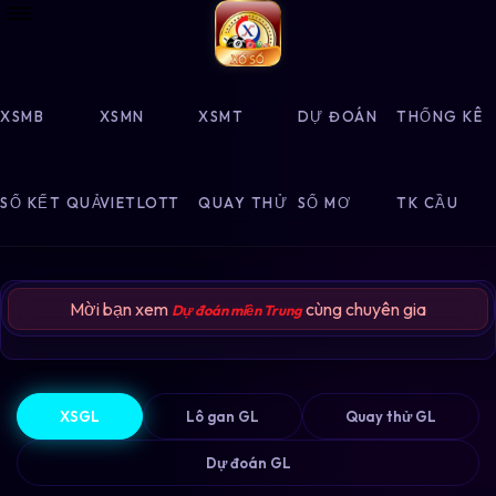
XSMB
XSMN
XSMT
DỰ ĐOÁN
THỐNG KÊ
SỔ KẾT QUẢ
VIETLOTT
QUAY THỬ
SỔ MƠ
TK CẦU
Mời bạn xem
cùng chuyên gia
Dự đoán miền Trung
XSGL
Lô gan GL
Quay thử GL
Dự đoán GL