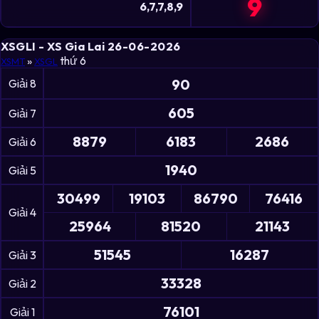
9
6,7,7,8,9
XSGLI - XS Gia Lai 26-06-2026
»
thứ 6
XSMT
XSGL
90
Giải 8
605
Giải 7
8879
6183
2686
Giải 6
1940
Giải 5
30499
19103
86790
76416
Giải 4
25964
81520
21143
51545
16287
Giải 3
33328
Giải 2
76101
Giải 1