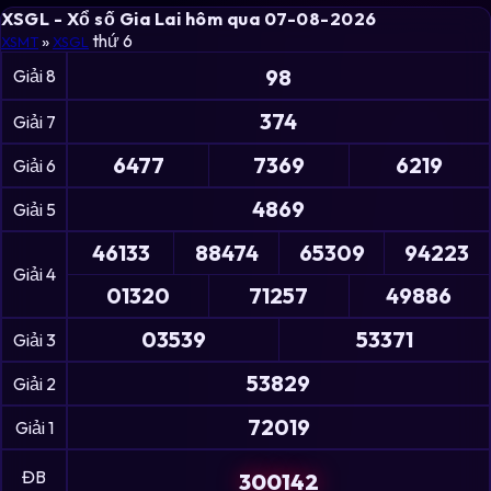
XSGL - Xổ số Gia Lai hôm qua 07-08-2026
»
thứ 6
XSMT
XSGL
98
Giải 8
374
Giải 7
6477
7369
6219
Giải 6
4869
Giải 5
46133
88474
65309
94223
Giải 4
01320
71257
49886
03539
53371
Giải 3
53829
Giải 2
72019
Giải 1
ĐB
300142