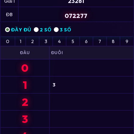
23281
Giải 1
ĐB
072277
0
1
2
3
4
5
6
7
8
9
ĐẦU
ĐUÔI
0
1
3
2
3