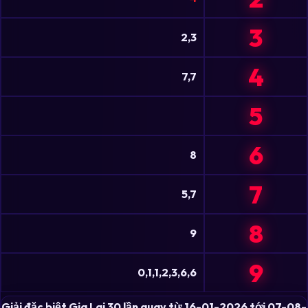
3
2,3
4
7,7
5
6
8
7
5,7
8
9
9
0,1,1,2,3,6,6
Giải đặc biệt Gia Lai 30 lần quay từ 16-01-2026 tới 07-08-