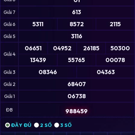
613
Giải 7
5311
8572
2115
Giải 6
3116
Giải 5
06651
04952
26185
50300
Giải 4
13439
55765
00078
08346
04363
Giải 3
68407
Giải 2
06738
Giải 1
ĐB
988459