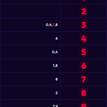
2
3
0,4,
7
,8
4
6
5
0,4
6
1,8
7
8
8
2
9
7,9