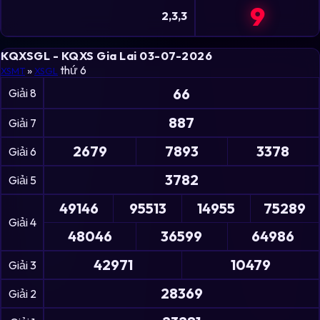
9
2,3,3
KQXSGL - KQXS Gia Lai 03-07-2026
»
thứ 6
XSMT
XSGL
66
Giải 8
887
Giải 7
2679
7893
3378
Giải 6
3782
Giải 5
49146
95513
14955
75289
Giải 4
48046
36599
64986
42971
10479
Giải 3
28369
Giải 2