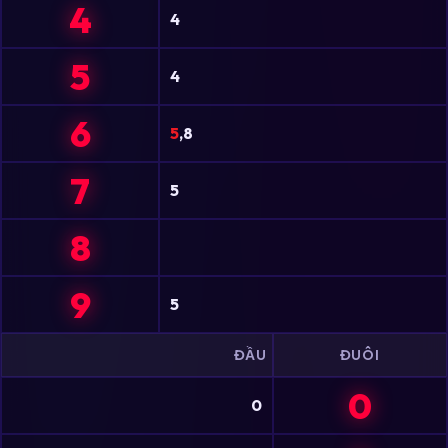
4
4
5
4
6
5
,8
7
5
8
9
5
ĐẦU
ĐUÔI
0
0