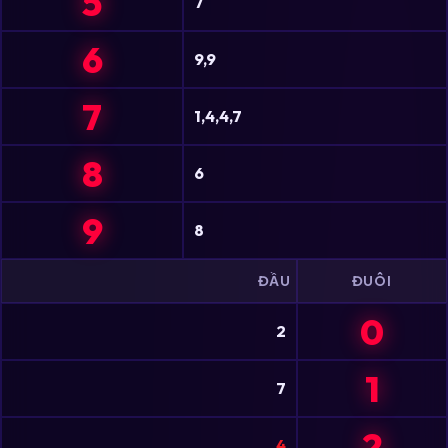
5
7
6
9,9
7
1,4,4,7
8
6
9
8
ĐẦU
ĐUÔI
0
2
1
7
2
4