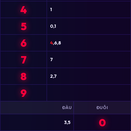
4
1
5
0,1
6
4
,6,8
7
7
8
2,7
9
ĐẦU
ĐUÔI
0
3,5