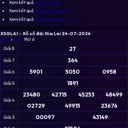
Xem kết quả
xổ số MAX 3D
Xem kết quả
xổ số MAX 3D Pro
Xem kết quả
xổ số Power 655
XSGLAI - Xổ số đài Gia Lai 24-07-2026
»
thứ 6
XSMT
XSGL
27
Giải 8
364
Giải 7
5901
5050
0958
Giải 6
1891
Giải 5
23480
42715
45253
48499
Giải 4
02729
49915
23676
00097
43149
Giải 3