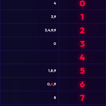
0
4
1
3,9
2
3,4,9,9
3
0
4
5
1,8,9
6
0,
6
,9
7
8