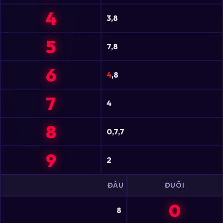
4
3,8
5
7,8
6
4
,8
7
4
8
0,7,7
9
2
ĐẦU
ĐUÔI
0
8