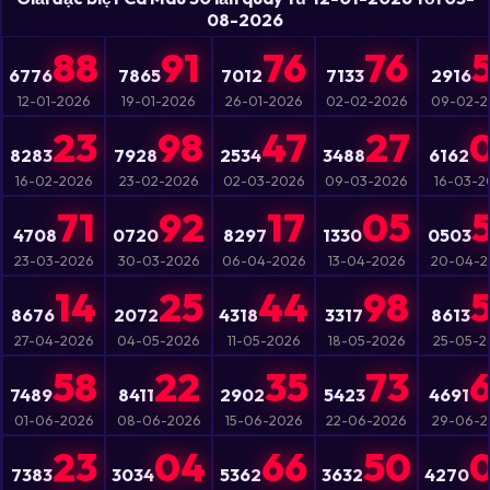
08-2026
88
91
76
76
6776
7865
7012
7133
2916
12-01-2026
19-01-2026
26-01-2026
02-02-2026
09-02-2
23
98
47
27
8283
7928
2534
3488
6162
16-02-2026
23-02-2026
02-03-2026
09-03-2026
16-03-2
71
92
17
05
4708
0720
8297
1330
0503
23-03-2026
30-03-2026
06-04-2026
13-04-2026
20-04-2
14
25
44
98
8676
2072
4318
3317
8613
27-04-2026
04-05-2026
11-05-2026
18-05-2026
25-05-2
58
22
35
73
7489
8411
2902
5423
4691
01-06-2026
08-06-2026
15-06-2026
22-06-2026
29-06-2
23
04
66
50
7383
3034
5362
3632
4270