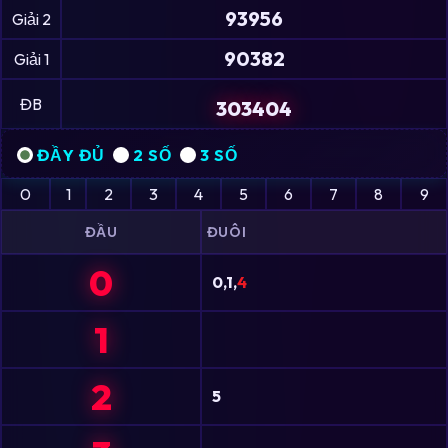
93956
Giải 2
90382
Giải 1
ĐB
303404
0
1
2
3
4
5
6
7
8
9
ĐẦU
ĐUÔI
0
0,1,
4
1
2
5