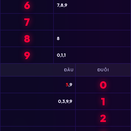
6
7,8,9
7
8
8
9
0,1,1
ĐẦU
ĐUÔI
0
5
,9
1
0,3,9,9
2