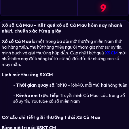
9
Xổ số Cà Mau - Kết quả xổ số Cà Mau hôm nay nhanh
nhất, chuẩn xác từng giây
Xổ số Cà Mau
là một trong ba đài mở thưởng miền Nam thứ
hai hàng tuần, thu hút hàng triệu người tham gia nhờ sự uy tín,
minh bạch và giải thưởng hấp dẫn. Cập nhật kết quả
XSCM
mới
nhất hôm nay để không bỏ lỡ cơ hội đổi đời từ những con số
may mắn.
Lịch mở thưởng SXCM
-
Thời gian quay số
: 16h10 - 16h40, mỗi thứ hai hàng tuần
-
Kênh xem trực tiếp
: Truyền hình Cà Mau, các trang xổ
số uy tín, Youtube xổ số miền Nam
Cơ cấu chi tiết giải thưởng 1 đài XS Cà Mau
Bảng giá trị giải XSKT CM