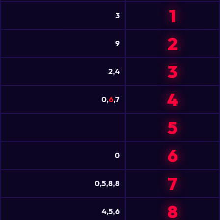
1
3
2
9
3
2,4
4
0,
6
,7
5
6
0
7
0,5,8,8
8
4,5,6