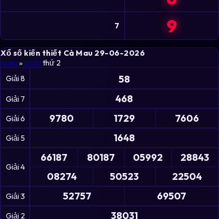
9
7
Xổ số kiến thiết Cà Mau 29-06-2026
»
thứ 2
XSMN
XSCM
58
Giải 8
468
Giải 7
9780
1729
7606
Giải 6
1648
Giải 5
66187
80187
05992
28843
Giải 4
08274
50523
22504
52757
69507
Giải 3
38031
Giải 2