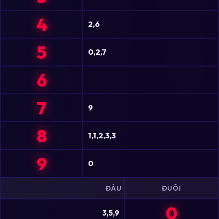
4
2,6
5
0,2,7
6
7
9
8
1,1,2,3,3
9
0
ĐẦU
ĐUÔI
0
3,5,9