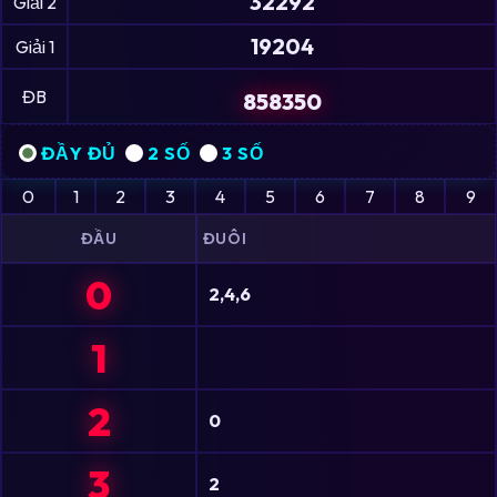
32292
Giải 2
19204
Giải 1
ĐB
858350
0
1
2
3
4
5
6
7
8
9
ĐẦU
ĐUÔI
0
2,4,6
1
2
0
3
2