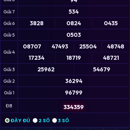
534
Giải 7
3828
0824
0435
Giải 6
0503
Giải 5
08707
47493
25504
48748
Giải 4
17234
18719
48721
25962
54679
Giải 3
36294
Giải 2
96799
Giải 1
ĐB
334359