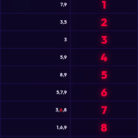
1
7,9
2
3,5
3
3
4
5,9
5
8,9
6
5,7,9
7
3,
6
,8
8
1,6,9