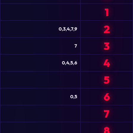
1
2
0,3,4,7,9
3
7
4
0,4,5,6
5
6
0,5
7
8