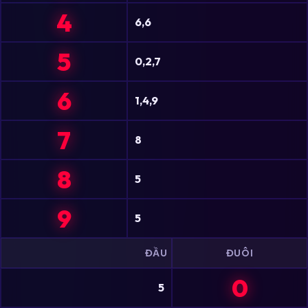
4
6,6
5
0,2,7
6
1,4,9
7
8
8
5
9
5
ĐẦU
ĐUÔI
0
5