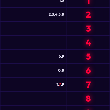
1
1,5
2
2,3,4,5,8
3
4
5
6,9
6
0,8
7
1,
7
,9
8