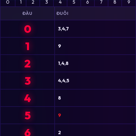
0
1
2
3
4
5
6
7
8
9
ĐẦU
ĐUÔI
0
3,4,7
1
9
2
1,4,8
3
4,4,5
4
8
5
9
6
2