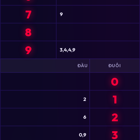
7
9
8
9
3,4,4,9
ĐẦU
ĐUÔI
0
1
2
2
6
3
0,9