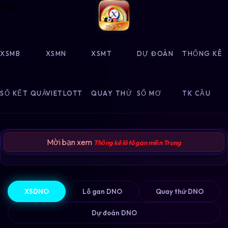
XSMB
XSMN
XSMT
DỰ ĐOÁN
THỐNG KÊ
SỔ KẾT QUẢ
VIETLOTT
QUAY THỬ
SỔ MƠ
TK CẦU
Mời bạn xem
Thống kê lô tô gan miền Trung
XSDNO
Lô gan DNO
Quay thử DNO
Dự đoán DNO