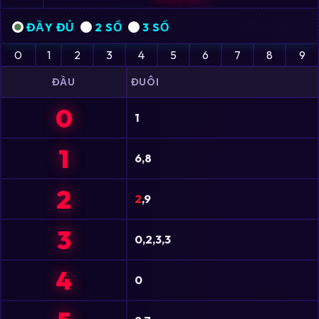
0
1
2
3
4
5
6
7
8
9
ĐẦU
ĐUÔI
0
1
1
6,8
2
2
,9
3
0,2,3,3
4
0