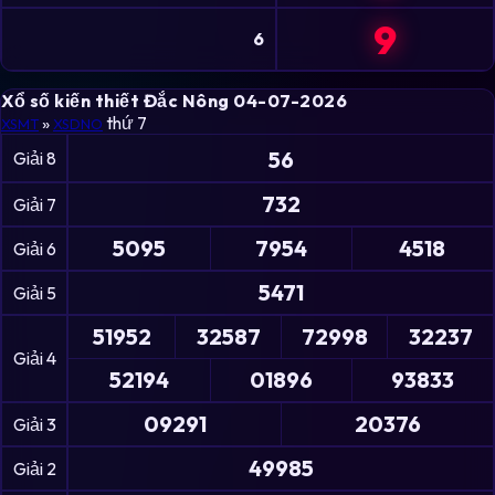
9
6
Xổ số kiến thiết Đắc Nông 04-07-2026
»
thứ 7
XSMT
XSDNO
56
Giải 8
732
Giải 7
5095
7954
4518
Giải 6
5471
Giải 5
51952
32587
72998
32237
Giải 4
52194
01896
93833
09291
20376
Giải 3
49985
Giải 2