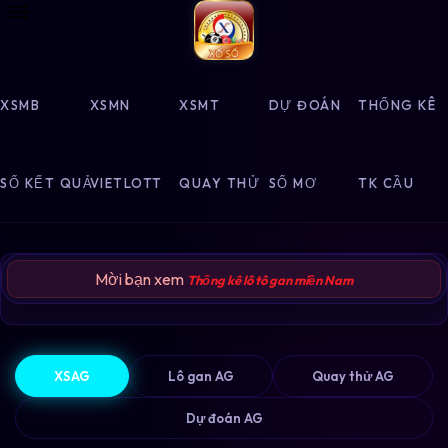
XSMB
XSMN
XSMT
DỰ ĐOÁN
THỐNG KÊ
SỔ KẾT QUẢ
VIETLOTT
QUAY THỬ
SỔ MƠ
TK CẦU
Mời bạn xem
Thống kê lô tô gan miền Nam
XSAG
Lô gan AG
Quay thử AG
Dự đoán AG