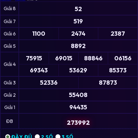
52
Giải 8
519
Giải 7
1100
2474
2387
Giải 6
8892
Giải 5
75915
69015
88846
06156
Giải 4
69343
53629
85373
52336
87873
Giải 3
55408
Giải 2
94435
Giải 1
ĐB
273992