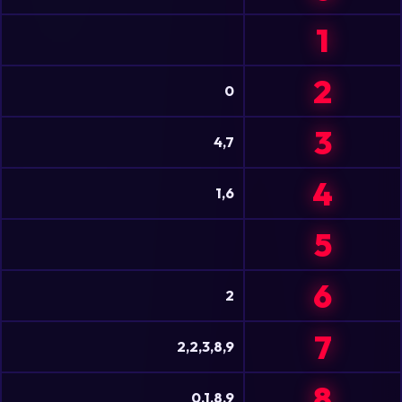
1
2
0
3
4,7
4
1,6
5
6
2
7
2,2,3,8,9
8
0,1,8,9