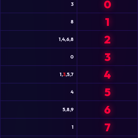
0
3
1
8
2
1,4,6,8
3
0
4
1,
3
,5,7
5
4
6
5,8,9
7
1