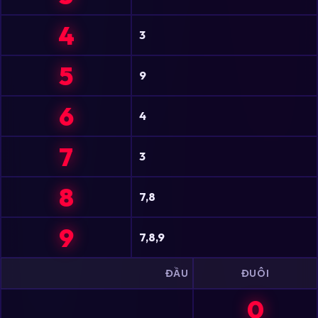
4
3
5
9
6
4
7
3
8
7,8
9
7,8,9
ĐẦU
ĐUÔI
0