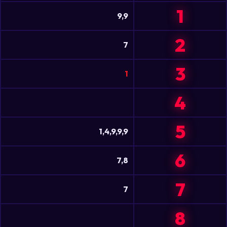
1
9,9
2
7
3
1
4
5
1,4,9,9,9
6
7,8
7
7
8