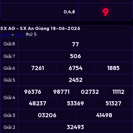
9
0,4,8
SX AG - SX An Giang 18-06-2026
»
thứ 5
XSMN
XSAG
77
Giải 8
506
Giải 7
7261
6754
1885
Giải 6
2452
Giải 5
96376
98771
02732
11112
Giải 4
48237
53369
51327
03206
41498
Giải 3
32493
Giải 2