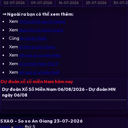
02-07-2026
09-07-2026
16-07-2026
23-07-2026
30-07-
⇒ Ngoài ra bạn có thể xem thêm:
Xem
Thống kê lô gan An Giang
Xem
Quay thử xổ số An Giang
Cùng
Dự đoán XSAG
Xem
Sổ kết quả An Giang
Xem
kết quả xổ số miền Nam
Xem
xổ số miền Nam Thứ 5
Xem
kết quả xổ số kiến thiết
Dự đoán xổ số miền Nam hôm nay
Dự đoán Xổ Số Miền Nam 06/08/2026 - Dự đoán MN
ngày 06/08
SXAG - So xo An Giang 23-07-2026
»
thứ 5
XSMN
XSAG