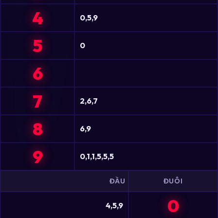
4
0,5,9
5
0
6
7
2,6,7
8
6,9
9
0,1,1,5,5,5
ĐẦU
ĐUÔI
0
4,5,9