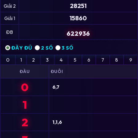
28251
Giải 2
15860
Giải 1
ĐB
622936
0
1
2
3
4
5
6
7
8
9
ĐẦU
ĐUÔI
0
6,7
1
2
1,1,6