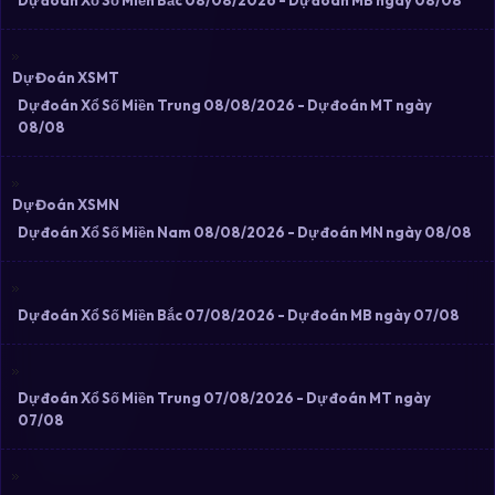
Dự đoán Xổ Số Miền Bắc 08/08/2026 - Dự đoán MB ngày 08/08
Dự Đoán XSMT
Dự đoán Xổ Số Miền Trung 08/08/2026 - Dự đoán MT ngày
08/08
Dự Đoán XSMN
Dự đoán Xổ Số Miền Nam 08/08/2026 - Dự đoán MN ngày 08/08
Dự đoán Xổ Số Miền Bắc 07/08/2026 - Dự đoán MB ngày 07/08
Dự đoán Xổ Số Miền Trung 07/08/2026 - Dự đoán MT ngày
07/08