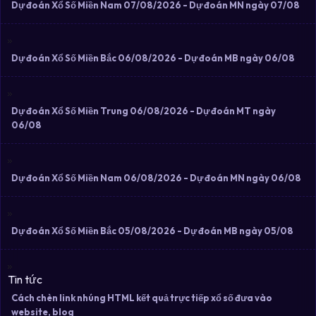
Dự đoán Xổ Số Miền Nam 07/08/2026 - Dự đoán MN ngày 07/08
Dự đoán Xổ Số Miền Bắc 06/08/2026 - Dự đoán MB ngày 06/08
Dự đoán Xổ Số Miền Trung 06/08/2026 - Dự đoán MT ngày
06/08
Dự đoán Xổ Số Miền Nam 06/08/2026 - Dự đoán MN ngày 06/08
Dự đoán Xổ Số Miền Bắc 05/08/2026 - Dự đoán MB ngày 05/08
Tin tức
Cách chèn link nhúng HTML kết quả trực tiếp xổ số đưa vào
website, blog