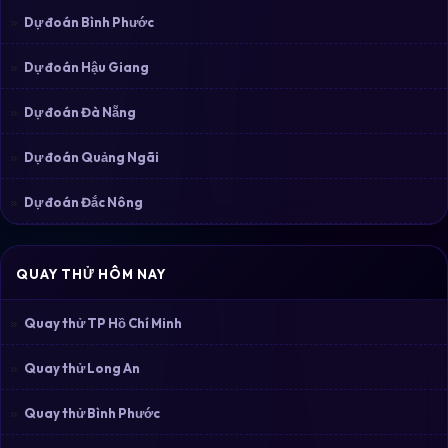
Dự đoán Bình Phước
Dự đoán Hậu Giang
Dự đoán Đà Nẵng
Dự đoán Quảng Ngãi
Dự đoán Đắc Nông
QUAY THỬ HÔM NAY
Quay thử TP Hồ Chí Minh
Quay thử Long An
Quay thử Bình Phước