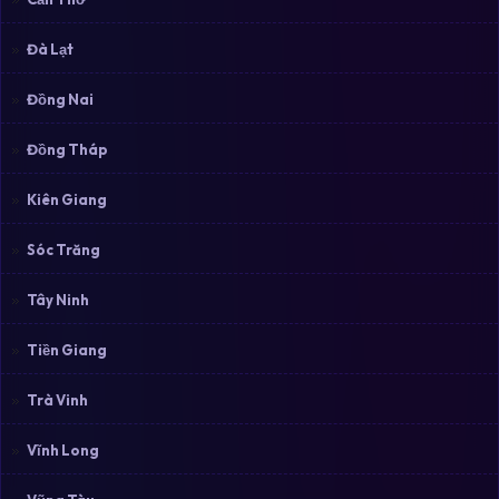
Đà Lạt
Đồng Nai
Đồng Tháp
Kiên Giang
Sóc Trăng
Tây Ninh
Tiền Giang
Trà Vinh
Vĩnh Long