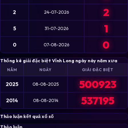
2
2
24-07-2026
1
5
31-07-2026
0
0
07-08-2026
Thống kê giải đặc biệt Vĩnh Long ngày này năm xưa
NĂM
NGÀY
GIẢI ĐẶC BIỆT
500923
2025
08-08-2025
537195
2014
08-08-2014
Thảo luận kết quả xổ số
Thảo luận