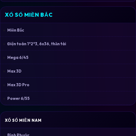
XỔ SỐ MIỀN BẮC
Miền Bắc
Điện toán 1*2*3, 6x36, thần tài
Mega 6/45
Max 3D
Max 3D Pro
Power 6/55
XỔ SỐ MIỀN NAM
Bình Phước