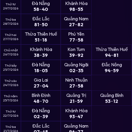
Đà Nẵng
Khánh Hòa
Thứ tư
29/7/2026
58
−
40
98
−
55
Đắc Lắc
Quảng Nam
Thứ ba
28/7/2026
81
−
50
27
−
82
Thừa Thiên Huế
Phú Yên
Thứ hai
27/7/2026
51
−
18
77
−
58
Khánh Hòa
Kon Tum
Thừa Thiên Huế
Chủ nhật
26/7/2026
38
−
39
39
−
92
94
−
81
Đà Nẵng
Quảng Ngãi
Đắc Nông
Thứ bảy
25/7/2026
18
−
05
02
−
35
94
−
59
Gia Lai
Ninh Thuận
Thứ sáu
24/7/2026
27
−
04
27
−
58
Bình Định
Quảng Trị
Quảng Bình
Thứ năm
23/7/2026
48
−
70
21
−
59
53
−
12
Đà Nẵng
Khánh Hòa
Thứ tư
22/7/2026
02
−
39
93
−
47
Đắc Lắc
Quảng Nam
Thứ ba
21/7/2026
07
−
45
96
−
77