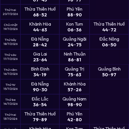
Thừa Thiên Huế
Phú Yên
Thứ hai
20/7/2026
68
−
52
88
−
90
Khánh Hòa
Kon Tum
Thừa Thiên Huế
Chủ nhật
19/7/2026
44
−
63
06
−
36
44
−
72
Đà Nẵng
Quảng Ngãi
Đắc Nông
Thứ bảy
18/7/2026
28
−
42
24
−
75
06
−
50
Gia Lai
Ninh Thuận
Thứ sáu
17/7/2026
23
−
64
86
−
81
Bình Định
Quảng Trị
Quảng Bình
Thứ năm
16/7/2026
34
−
19
75
−
63
50
−
97
Đà Nẵng
Khánh Hòa
Thứ tư
15/7/2026
90
−
30
57
−
26
Đắc Lắc
Quảng Nam
Thứ ba
14/7/2026
36
−
54
98
−
90
Thừa Thiên Huế
Phú Yên
Thứ hai
13/7/2026
79
−
89
42
−
80
Khánh Hòa
Kon Tum
Thừa Thiên Huế