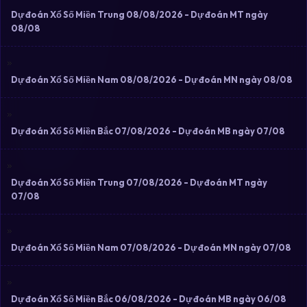
Dự đoán Xổ Số Miền Trung 08/08/2026 - Dự đoán MT ngày
08/08
Dự đoán Xổ Số Miền Nam 08/08/2026 - Dự đoán MN ngày 08/08
Dự đoán Xổ Số Miền Bắc 07/08/2026 - Dự đoán MB ngày 07/08
Dự đoán Xổ Số Miền Trung 07/08/2026 - Dự đoán MT ngày
07/08
Dự đoán Xổ Số Miền Nam 07/08/2026 - Dự đoán MN ngày 07/08
Dự đoán Xổ Số Miền Bắc 06/08/2026 - Dự đoán MB ngày 06/08