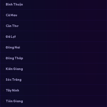
Bình Thuận
Cà Mau
Cần Thơ
Đà Lạt
Đồng Nai
Đồng Tháp
Kiên Giang
Sóc Trăng
Tây Ninh
Tiền Giang