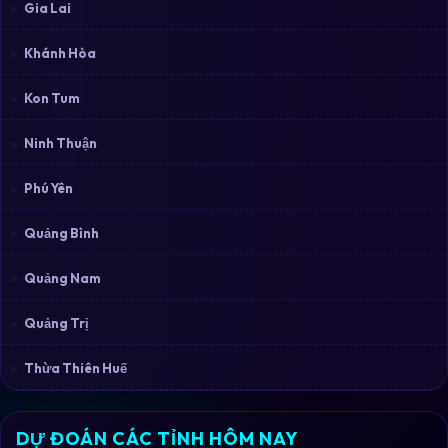
Gia Lai
Khánh Hòa
Kon Tum
Ninh Thuận
Phú Yên
Quảng Bình
Quảng Nam
Quảng Trị
Thừa Thiên Huế
DỰ ĐOÁN CÁC TỈNH HÔM NAY