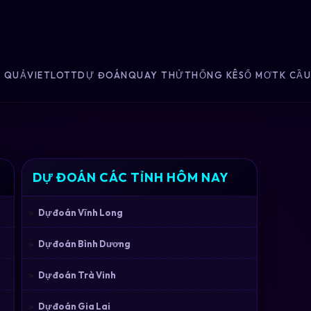
T QUẢ
VIETLOTT
DỰ ĐOÁN
QUAY THỬ
THỐNG KÊ
SỔ MƠ
TK CẦU
DỰ ĐOÁN CÁC TỈNH HÔM NAY
Dự đoán Vĩnh Long
Dự đoán Bình Dương
Dự đoán Trà Vinh
Dự đoán Gia Lai