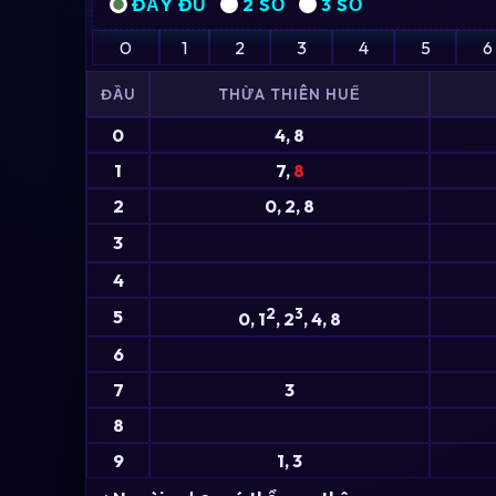
0
1
2
3
4
5
6
ĐẦU
THỪA THIÊN HUẾ
0
4, 8
1
7,
8
2
0, 2, 8
3
4
2
3
5
0, 1
, 2
, 4, 8
6
7
3
8
9
1, 3