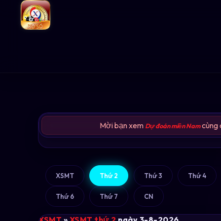
Mời bạn xem
cùng 
Dự đoán miền Nam
XSMT
Thứ 2
Thứ 3
Thứ 4
Thứ 6
Thứ 7
CN
XSMT
»
XSMT thứ 2
ngày 3-8-2026