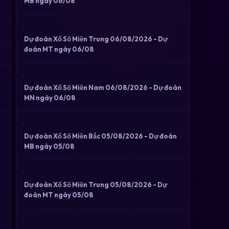
MB ngày 06/08
Dự đoán Xổ Số Miền Trung 06/08/2026 - Dự
đoán MT ngày 06/08
Dự đoán Xổ Số Miền Nam 06/08/2026 - Dự đoán
MN ngày 06/08
Dự đoán Xổ Số Miền Bắc 05/08/2026 - Dự đoán
MB ngày 05/08
Dự đoán Xổ Số Miền Trung 05/08/2026 - Dự
đoán MT ngày 05/08