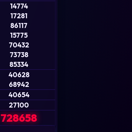
14774
17281
86117
15775
70432
73738
85334
40628
68942
40654
27100
728658