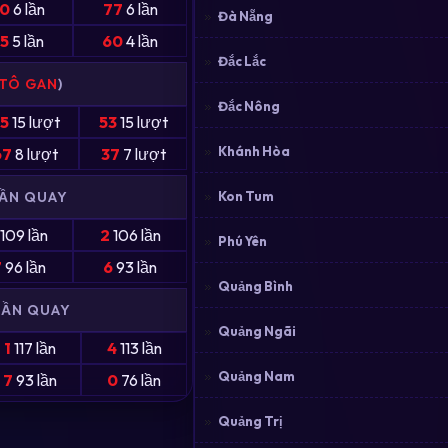
0
6 lần
77
6 lần
Đà Nẵng
5
5 lần
60
4 lần
Đắc Lắc
 TÔ GAN
)
Đắc Nông
5
15 lượt
53
15 lượt
Khánh Hòa
67
8 lượt
37
7 lượt
Kon Tum
LẦN QUAY
109 lần
2
106 lần
Phú Yên
7
96 lần
6
93 lần
Quảng Bình
LẦN QUAY
Quảng Ngãi
1
117 lần
4
113 lần
Quảng Nam
7
93 lần
0
76 lần
Quảng Trị