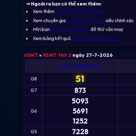
⇒ Ngoài ra bạn có thể xem thêm:
Xem thêm
thống kê lô gan miền Trung
Xem chuyên gia
siêu chính xác
dự đoán miền Trung
Mời bạn
để thử vận may
quay thử miền Trung
Xem bảng kết quả
XSMT 30 ngày gần nhất
XSMT
»
XSMT thứ 2
ngày 27-7-2026
THỪA THIÊN HUẾ
51
G8
873
G7
5093
5691
G6
1252
7228
G5