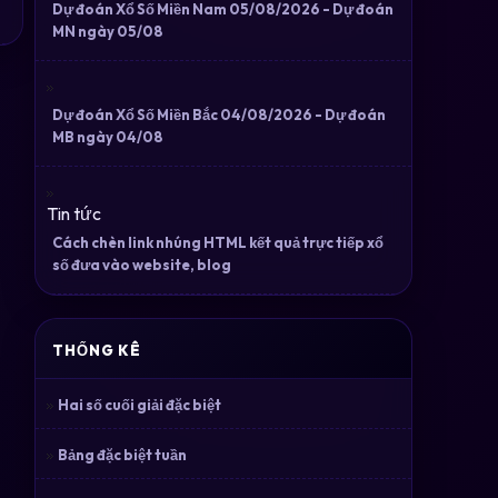
Dự đoán Xổ Số Miền Nam 05/08/2026 - Dự đoán
MN ngày 05/08
Dự đoán Xổ Số Miền Bắc 04/08/2026 - Dự đoán
MB ngày 04/08
Tin tức
Cách chèn link nhúng HTML kết quả trực tiếp xổ
số đưa vào website, blog
THỐNG KÊ
Hai số cuối giải đặc biệt
Bảng đặc biệt tuần