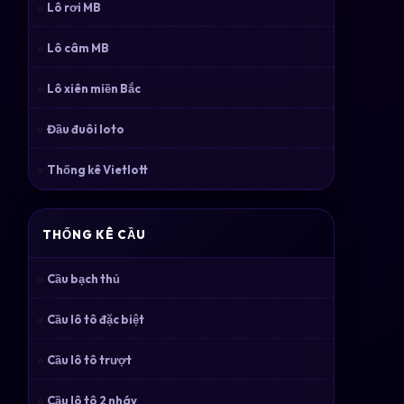
Lô rơi MB
Lô câm MB
Lô xiên miền Bắc
Đầu đuôi loto
Thống kê Vietlott
THỐNG KÊ CẦU
Cầu bạch thủ
Cầu lô tô đặc biệt
Cầu lô tô trượt
Cầu lô tô 2 nháy