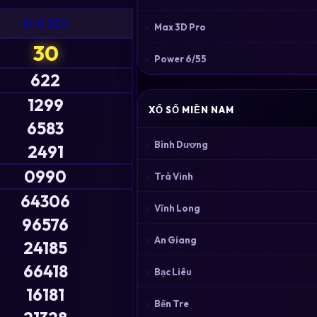
PHÚ YÊN
Max 3D Pro
30
Power 6/55
622
1299
XỔ SỐ MIỀN NAM
6583
Bình Dương
2491
0990
Trà Vinh
64306
Vĩnh Long
96576
An Giang
24185
66418
Bạc Liêu
16181
Bến Tre