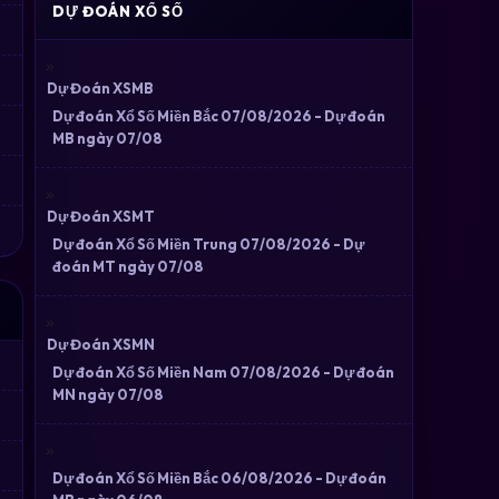
DỰ ĐOÁN XỔ SỐ
Dự Đoán XSMB
Dự đoán Xổ Số Miền Bắc 07/08/2026 - Dự đoán
MB ngày 07/08
Dự Đoán XSMT
Dự đoán Xổ Số Miền Trung 07/08/2026 - Dự
đoán MT ngày 07/08
Dự Đoán XSMN
Dự đoán Xổ Số Miền Nam 07/08/2026 - Dự đoán
MN ngày 07/08
Dự đoán Xổ Số Miền Bắc 06/08/2026 - Dự đoán