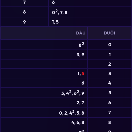
7
6
2
8
0
, 7, 8
9
1, 5
ĐẦU
ĐUÔI
2
0
8
3, 9
1
2
1,
5
3
6
4
2
2
5
3, 4
, 6
, 9
2, 7
6
3
7
0, 2, 4
, 5, 8
4, 6, 8
8
2