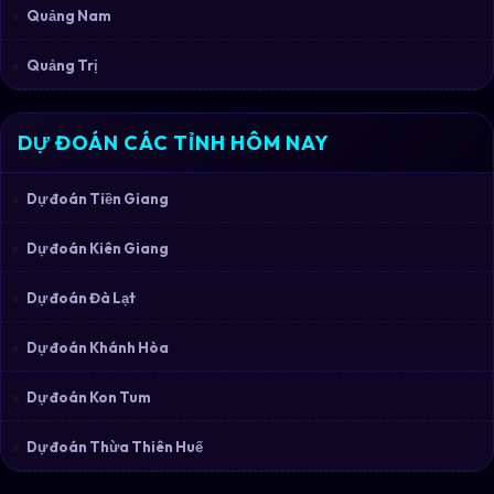
Quảng Nam
Quảng Trị
DỰ ĐOÁN CÁC TỈNH HÔM NAY
Dự đoán Tiền Giang
Dự đoán Kiên Giang
Dự đoán Đà Lạt
Dự đoán Khánh Hòa
Dự đoán Kon Tum
Dự đoán Thừa Thiên Huế