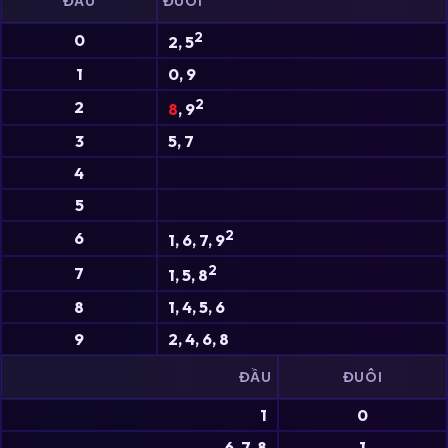
ĐẦU
ĐUÔI
2
0
2, 5
1
0, 9
2
2
8
, 9
3
5, 7
4
5
2
6
1, 6, 7, 9
2
7
1, 5, 8
8
1, 4, 5, 6
9
2, 4, 6, 8
ĐẦU
ĐUÔI
1
0
6, 7, 8
1