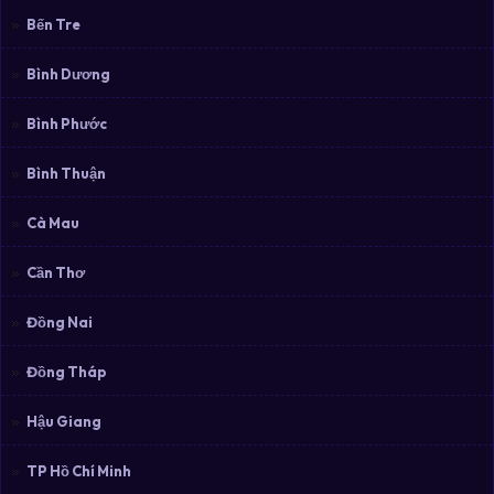
Bến Tre
Bình Dương
Bình Phước
Bình Thuận
Cà Mau
Cần Thơ
Đồng Nai
Đồng Tháp
Hậu Giang
TP Hồ Chí Minh