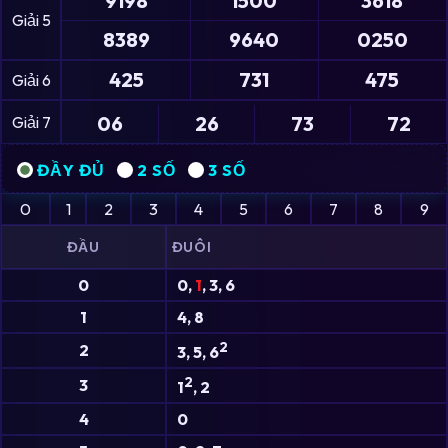
9198
1500
3618
Giải 5
8389
9640
0250
425
731
475
Giải 6
06
26
73
72
Giải 7
0
1
2
3
4
5
6
7
8
9
ĐẦU
ĐUÔI
0
0,
1
, 3, 6
1
4, 8
2
2
3, 5, 6
2
3
1
, 2
4
0