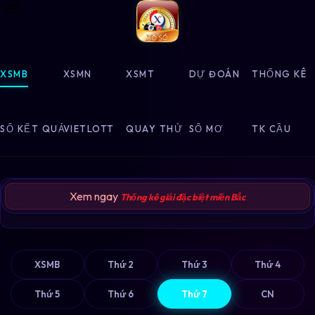
XSMB
XSMN
XSMT
DỰ ĐOÁN
THỐNG KÊ
SỔ KẾT QUẢ
VIETLOTT
QUAY THỬ
SỔ MƠ
TK CẦU
Xem ngay
Thống kê giải đặc biệt miền Bắc
XSMB
Thứ 2
Thứ 3
Thứ 4
Thứ 5
Thứ 6
Thứ 7
CN