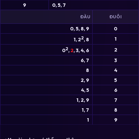
9
0, 5, 7
ĐẦU
ĐUÔI
0, 5, 8, 9
0
2
1
1, 2
, 8
2
2
0
,
2
, 3, 4, 6
6, 7
3
8
4
2, 9
5
4, 5
6
1, 2, 9
7
1, 7
8
1
9