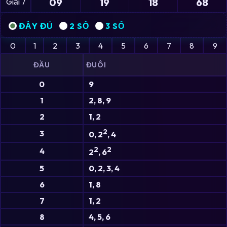
09
19
18
68
Giải 7
0
1
2
3
4
5
6
7
8
9
ĐẦU
ĐUÔI
0
9
1
2, 8, 9
2
1, 2
2
3
0, 2
, 4
2
2
4
2
, 6
5
0, 2, 3, 4
6
1, 8
7
1, 2
8
4, 5, 6