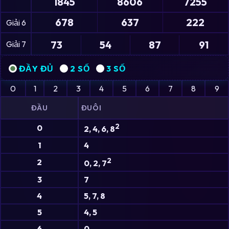
1845
8606
7255
678
637
222
Giải 6
73
54
87
91
Giải 7
0
1
2
3
4
5
6
7
8
9
ĐẦU
ĐUÔI
2
0
2, 4, 6, 8
1
4
2
2
0, 2, 7
3
7
4
5, 7, 8
5
4, 5
6
0