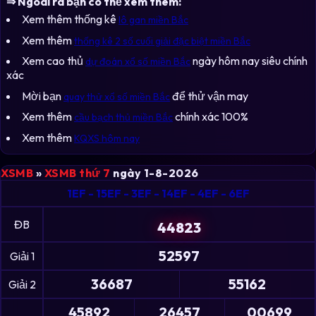
⇒ Ngoài ra bạn có thể xem thêm:
Xem thêm thống kê
lô gan miền Bắc
Xem thêm
thống kê 2 số cuối giải đặc biệt miền Bắc
Xem cao thủ
ngày hôm nay siêu chính
dự đoán xổ số miền Bắc
xác
Mời bạn
để thử vận may
quay thử xổ số miền Bắc
Xem thêm
chính xác 100%
cầu bạch thủ miền Bắc
Xem thêm
KQXS hôm nay
XSMB
»
XSMB thứ 7
ngày 1-8-2026
1EF - 15EF - 3EF - 14EF - 4EF - 6EF
ĐB
44823
52597
Giải 1
36687
55162
Giải 2
45892
26457
00699