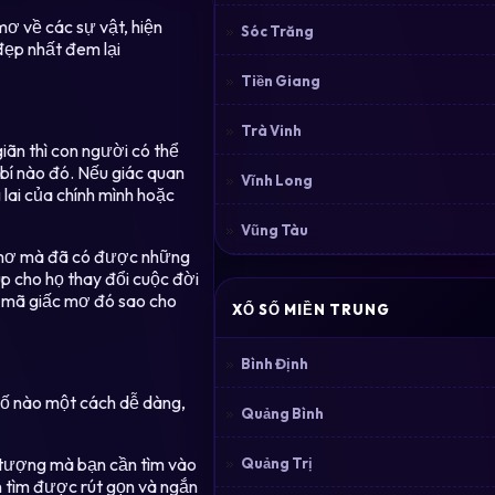
 mơ về các sự vật, hiện
Sóc Trăng
đẹp nhất đem lại
Tiền Giang
Trà Vinh
giãn thì con người có thể
 bí nào đó. Nếu giác quan
Vĩnh Long
lai của chính mình hoặc
Vũng Tàu
ủ mơ mà đã có được những
úp cho họ thay đổi cuộc đời
i mã giấc mơ đó sao cho
XỔ SỐ MIỀN TRUNG
Bình Định
ố nào một cách dễ dàng,
Quảng Bình
 tượng mà bạn cần tìm vào
Quảng Trị
ần tìm được rút gọn và ngắn