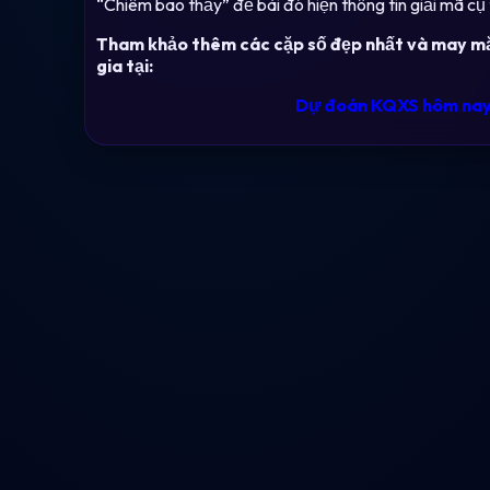
“Chiêm bao thấy” để bài đó hiện thông tin giải mã cụ 
Tham khảo thêm các cặp số đẹp nhất và may m
gia tại:
Dự đoán KQXS hôm na