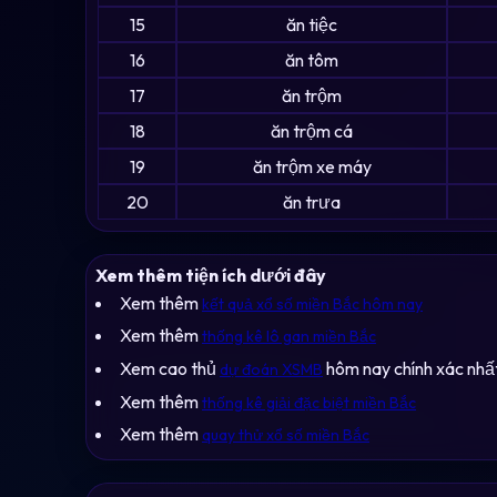
15
ăn tiệc
16
ăn tôm
17
ăn trộm
18
ăn trộm cá
19
ăn trộm xe máy
20
ăn trưa
Xem thêm tiện ích dưới đây
Xem thêm
kết quả xổ số miền Bắc hôm nay
Xem thêm
thống kê lô gan miền Bắc
Xem cao thủ
hôm nay chính xác nhấ
dự đoán XSMB
Xem thêm
thống kê giải đặc biệt miền Bắc
Xem thêm
quay thử xổ số miền Bắc