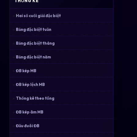
THỐNG KÊ
Hai số cuối giải đặc biệt
Bảng đặc biệt tuần
Bảng đặc biệt tháng
Bảng đặc biệt năm
ĐB kép MB
ĐB kép lệch MB
Thống kê theo tổng
ĐB kép âm MB
Đầu đuôi ĐB