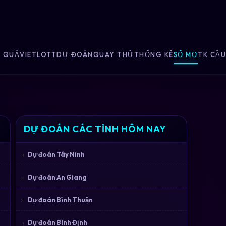
T QUẢ
VIETLOTT
DỰ ĐOÁN
QUAY THỬ
THỐNG KÊ
SỔ MƠ
TK CẦU
DỰ ĐOÁN CÁC TỈNH HÔM NAY
Dự đoán Tây Ninh
Dự đoán An Giang
Dự đoán Bình Thuận
Dự đoán Bình Định