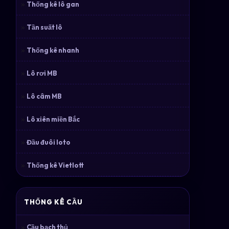
Thống kê lô gan
Tần suất lô
Thống kê nhanh
Lô rơi MB
Lô câm MB
Lô xiên miền Bắc
Đầu đuôi loto
Thống kê Vietlott
THỐNG KÊ CẦU
Cầu bạch thủ