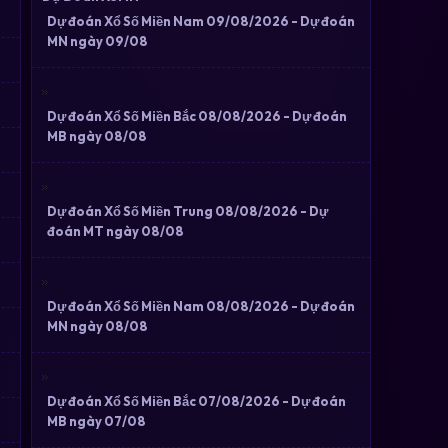
Dự đoán Xổ Số Miền Nam 09/08/2026 - Dự đoán
MN ngày 09/08
Dự đoán Xổ Số Miền Bắc 08/08/2026 - Dự đoán
MB ngày 08/08
Dự đoán Xổ Số Miền Trung 08/08/2026 - Dự
đoán MT ngày 08/08
Dự đoán Xổ Số Miền Nam 08/08/2026 - Dự đoán
MN ngày 08/08
Dự đoán Xổ Số Miền Bắc 07/08/2026 - Dự đoán
MB ngày 07/08