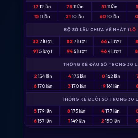
17
12 lần
78
11 lần
51
11 lần
15
11 lần
21
10 lần
60
10 lần
0
BỘ SỐ LÂU CHƯA VỀ NHẤT (
LÔ
32
7 lượt
82
7 lượt
66
6 lượt
8
91
5 lượt
94
5 lượt
46
4 lượt
8
THỐNG KÊ ĐẦU SỐ TRONG 30 
2
154 lần
4
173 lần
0
162 lần
6
170 lần
3
170 lần
9
161 lần
THỐNG KÊ ĐUÔI SỐ TRONG 30 
5
179 lần
8
173 lần
4
177 lần
6
157 lần
1
149 lần
2
150 lần