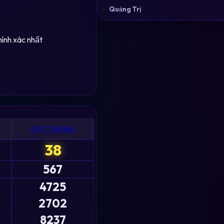
Quảng Trị
ính xác nhất
SÓC TRĂNG
38
567
4725
2702
8237