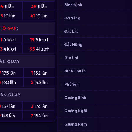
Bình Định
54
11 lần
39
11 lần
5
10 lần
41
10 lần
Đà Nẵng
 TÔ GAN
)
Đắc Lắc
1
6 lượt
19
5 lượt
Đắc Nông
3
4 lượt
95
4 lượt
Gia Lai
LẦN QUAY
Ninh Thuận
7
175 lần
1
152 lần
8
160 lần
5
143 lần
Phú Yên
LẦN QUAY
Quảng Bình
0
157 lần
3
176 lần
Quảng Ngãi
9
148 lần
7
154 lần
Quảng Nam