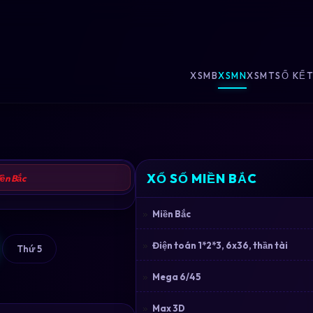
XSMB
XSMN
XSMT
SỔ KẾ
XỔ SỐ MIỀN BẮC
iền Bắc
Miền Bắc
Điện toán 1*2*3, 6x36, thần tài
Thứ 5
Mega 6/45
Max 3D