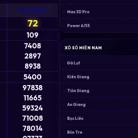
SÓC TRĂNG
Max 3D Pro
72
Power 6/55
109
7408
XỔ SỐ MIỀN NAM
2897
Đà Lạt
8938
5400
Kiên Giang
97838
Tiền Giang
11665
An Giang
59324
71008
Bạc Liêu
78014
Bến Tre