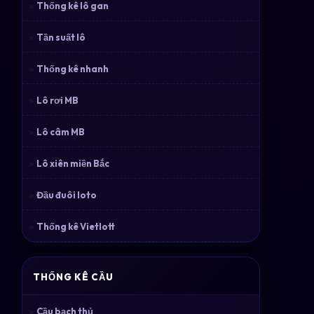
Thống kê lô gan
Tần suất lô
Thống kê nhanh
Lô rơi MB
Lô câm MB
Lô xiên miền Bắc
Đầu đuôi loto
Thống kê Vietlott
THỐNG KÊ CẦU
Cầu bạch thủ