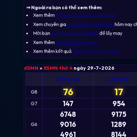
⇒ Ngoài ra bạn có thể xem thêm:
Xem thêm
thống kê lô gan xổ số miền Nam
Xem chuyên gia
hôm nay ch
dự đoán xổ số miền Nam
Mời bạn
để lấy may
quay thử xổ số miền Nam
Xem thêm
kết quả xổ số hôm nay
Xem thêm kết quả
XSMN 30 ngày gần nhất
XSMN
»
XSMN thứ 4
ngày 29-7-2026
ĐỒNG NAI
CẦN THƠ
76
17
G8
147
954
G7
6748
9175
9016
1289
G6
4961
8144