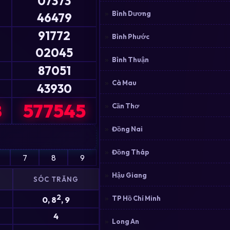
07373
Bình Dương
46479
91772
Bình Phước
02045
Bình Thuận
87051
Cà Mau
43930
8
577545
Cần Thơ
Đồng Nai
Đồng Tháp
7
8
9
Hậu Giang
SÓC TRĂNG
2
TP Hồ Chí Minh
0, 8
, 9
4
Long An