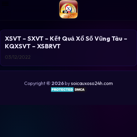
XSVT – SXVT – Kết Quả Xổ Số Vũng Tàu –
KQXSVT – XSBRVT
03/12/2022
Copyright
© 2026
by
soicauxoso24h.com