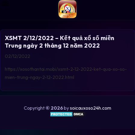
XSMT 2/12/2022 – Kết quả xổ số miền
Trung ngày 2 tháng 12 năm 2022
02/12/2022
https://xosothantai.mobi/xsmt-2-12-2022-ket-qua-xo-so-
mien-trung-ngay-2-12-2022.html
Copyright
© 2026
by
soicauxoso24h.com