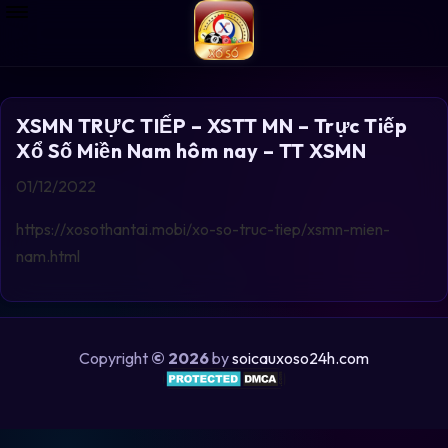
XSMN TRỰC TIẾP – XSTT MN – Trực Tiếp
Xổ Số Miền Nam hôm nay – TT XSMN
01/12/2022
https://xosothantai.mobi/xo-so-truc-tiep/xsmn-mien-
nam.html
Copyright
© 2026
by
soicauxoso24h.com