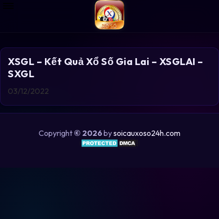
XSGL – Kết Quả Xổ Số Gia Lai – XSGLAI –
SXGL
03/12/2022
Copyright
© 2026
by
soicauxoso24h.com