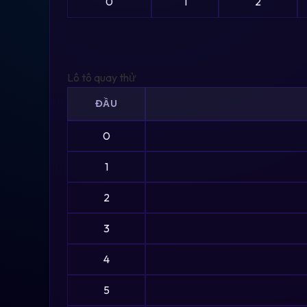
0
1
2
Lô tô quay thử
ĐẦU
0
1
2
3
4
5