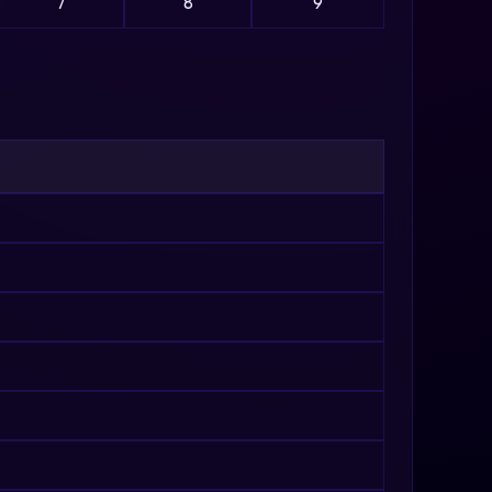
7
8
9