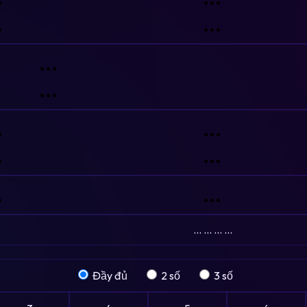
.
...
...
...
.
...
.
...
.
...
...
...
...
...
Đầy đủ
2 số
3 số