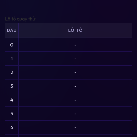
Lô tô quay thử
ĐẦU
LÔ TÔ
0
-
1
-
2
-
3
-
4
-
5
-
6
-