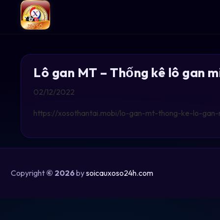
Lô gan MT – Thống kê lô gan m
02/12/2022
https://xosothantai.mobi/lo-gan-mt-thong-ke-lo-gan-
Copyright
© 2026
by
soicauxoso24h.com