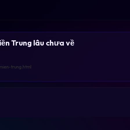
iền Trung lâu chưa về
mien-trung.html