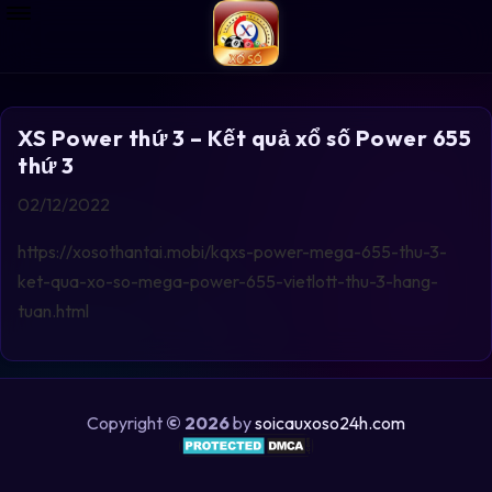
XS Power thứ 3 – Kết quả xổ số Power 655
thứ 3
02/12/2022
https://xosothantai.mobi/kqxs-power-mega-655-thu-3-
ket-qua-xo-so-mega-power-655-vietlott-thu-3-hang-
tuan.html
Copyright
© 2026
by
soicauxoso24h.com