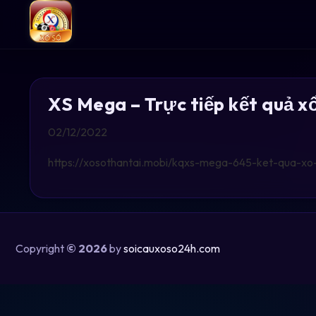
XS Mega – Trực tiếp kết quả 
02/12/2022
https://xosothantai.mobi/kqxs-mega-645-ket-qua-xo
Copyright
© 2026
by
soicauxoso24h.com