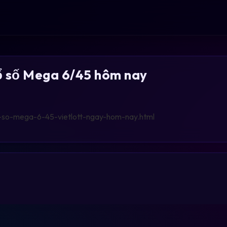
xổ số Mega 6/45 hôm nay
-so-mega-6-45-vietlott-ngay-hom-nay.html