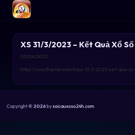
XS 31/3/2023 – Kết Quả Xổ Số
03/04/2023
https://xosothantai.mobi/kqxs-31-3-2023-ket-qua-xo
Copyright
© 2026
by
soicauxoso24h.com