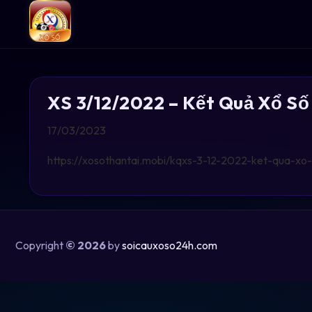
XS 3/12/2022 – Kết Quả Xổ Số
17/03/2023
https://xosothantai.mobi/kqxs-3-12-2022-ket-qua-xo
Copyright
© 2026
by
soicauxoso24h.com