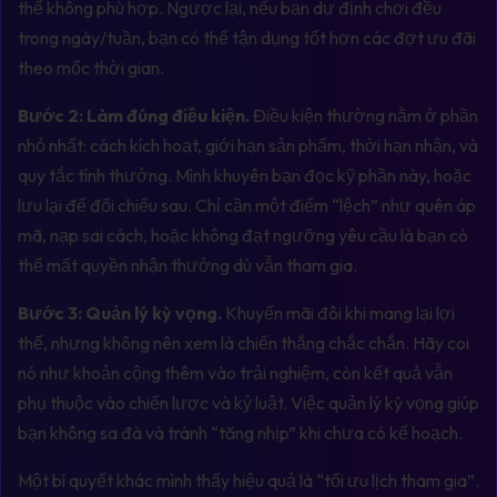
thể không phù hợp. Ngược lại, nếu bạn dự định chơi đều
trong ngày/tuần, bạn có thể tận dụng tốt hơn các đợt ưu đãi
theo mốc thời gian.
Bước 2: Làm đúng điều kiện.
Điều kiện thường nằm ở phần
nhỏ nhất: cách kích hoạt, giới hạn sản phẩm, thời hạn nhận, và
quy tắc tính thưởng. Mình khuyên bạn đọc kỹ phần này, hoặc
lưu lại để đối chiếu sau. Chỉ cần một điểm “lệch” như quên áp
mã, nạp sai cách, hoặc không đạt ngưỡng yêu cầu là bạn có
thể mất quyền nhận thưởng dù vẫn tham gia.
Bước 3: Quản lý kỳ vọng.
Khuyến mãi đôi khi mang lại lợi
thế, nhưng không nên xem là chiến thắng chắc chắn. Hãy coi
nó như khoản cộng thêm vào trải nghiệm, còn kết quả vẫn
phụ thuộc vào chiến lược và kỷ luật. Việc quản lý kỳ vọng giúp
bạn không sa đà và tránh “tăng nhịp” khi chưa có kế hoạch.
Một bí quyết khác mình thấy hiệu quả là “tối ưu lịch tham gia”.