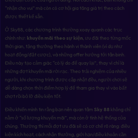
“nhận cho vui” mà còn có cơ hội gia tăng giá trị theo cách
được thiết kế sẵn.
Ở Sky88, các chương trình thường xoay quanh các trục
chính như:
khuyến mãi theo sự kiện
, ưu đãi theo từng mốc
thời gian, tặng thưởng theo hành vi thành viên (ví dụ như
hoạt động/đặt cược), và những offer hướng tới tân binh.
Điều này tạo cảm giác “có lý do để quay lại”, thay vì chỉ là
những đợt khuyến mãi rời rạc. Theo trải nghiệm của nhiều
người, khi chương trình được cập nhật đều, người chơi sẽ
dễ dàng chọn thời điểm hợp lý để tham gia thay vì vào bất
chợt rồi bỏ lỡ điều kiện tốt.
Điều khiến mình tin rằng bạn nên quan tâm
Sky 88
không chỉ
nằm ở “số lượng khuyến mãi”, mà còn ở tính hệ thống của
chúng. Thường thì mỗi đợt ưu đãi sẽ có cơ chế rõ ràng: điều
kiện kích hoạt, cách nhận thưởng, giới hạn/điều khoản cần