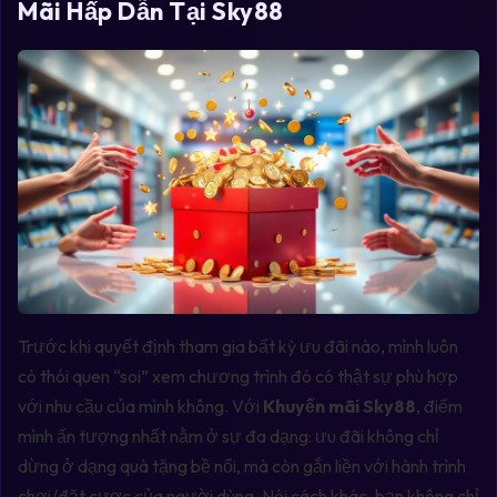
Mãi Hấp Dẫn Tại Sky88
Trước khi quyết định tham gia bất kỳ ưu đãi nào, mình luôn
có thói quen “soi” xem chương trình đó có thật sự phù hợp
với nhu cầu của mình không. Với
Khuyến mãi Sky88
, điểm
mình ấn tượng nhất nằm ở sự đa dạng: ưu đãi không chỉ
dừng ở dạng quà tặng bề nổi, mà còn gắn liền với hành trình
chơi/đặt cược của người dùng. Nói cách khác, bạn không chỉ