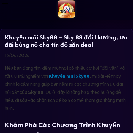
Khuyến mãi Sky88 – Sky 88 đổi thưởng, ưu
đãi bùng nổ cho tín đồ săn deal
16/06/2026
Nếu bạn đang tìm kiếm một nơi có nhiều cơ hội “đổi vận” và
tối ưu trải nghiệm với
Khuyến mãi Sky88
, thì bài viết này
chính là cẩm nang giúp bạn nắm rõ các chương trình ưu đãi
nổi bật của
Sky 88
. Dưới đây là tổng hợp theo hướng dễ
hiểu, đi sâu vào phân tích để bạn có thể tham gia thông minh
hơn.
Khám Phá Các Chương Trình Khuyến