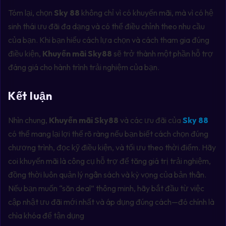
Tóm lại, chọn
Sky 88
không chỉ vì có khuyến mãi, mà vì có hệ
sinh thái ưu đãi đa dạng và có thể điều chỉnh theo nhu cầu
của bạn. Khi bạn hiểu cách lựa chọn và cách tham gia đúng
điều kiện,
Khuyến mãi Sky88
sẽ trở thành một phần hỗ trợ
đáng giá cho hành trình trải nghiệm của bạn.
Kết luận
Nhìn chung,
Khuyến mãi Sky88
và các ưu đãi của
Sky 88
có thể mang lại lợi thế rõ ràng nếu bạn biết cách chọn đúng
chương trình, đọc kỹ điều kiện, và tối ưu theo thời điểm. Hãy
coi khuyến mãi là công cụ hỗ trợ để tăng giá trị trải nghiệm,
đồng thời luôn quản lý ngân sách và kỳ vọng của bản thân.
Nếu bạn muốn “săn deal” thông minh, hãy bắt đầu từ việc
cập nhật ưu đãi mới nhất và áp dụng đúng cách—đó chính là
chìa khóa để tận dụng