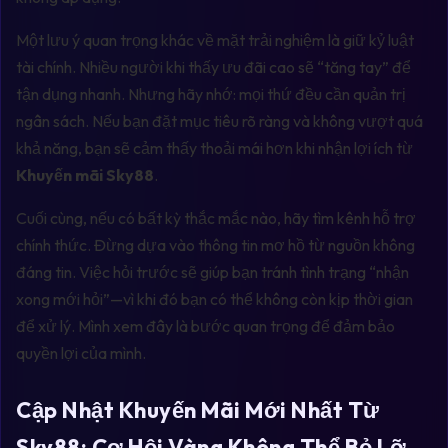
Một lưu ý quan trọng khác về mặt trải nghiệm là giữ kỷ luật
tài chính. Nhiều người khi thấy ưu đãi cao sẽ “tăng tay” để
tận dụng nhanh. Nhưng hãy nhớ: mọi thứ đều cần quản trị
ngân sách. Nếu bạn đặt mục tiêu rõ ràng và không vượt quá
khả năng, bạn sẽ cảm thấy thoải mái hơn khi nhận lợi ích từ
Khuyến mãi Sky88
.
Cuối cùng, nếu có bất kỳ thắc mắc nào, hãy tìm kênh hỗ trợ
chính thức. Đừng dựa vào thông tin mơ hồ từ nguồn không
đáng tin. Việc hỏi trước sẽ giúp bạn tránh tình trạng “nhận
xong mới hỏi”—vì khi đó bạn có thể không còn kịp thời gian
để xử lý. Mình xem đây là bước quan trọng để đảm bảo
quyền lợi của mình.
Cập Nhật Khuyến Mãi Mới Nhất Từ
Sky88: Cơ Hội Vàng Không Thể Bỏ Lỡ