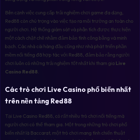
Bên cạnh việc cung cấp trải nghiệm chơi game đa dạng,
Red88 còn chú trọng vào việc tạo ra môi trường an toàn cho
người chơi. Hệ thống giám sát và phân tích được thực hiện
một cách chặt chẽ nhằm đảm bảo tính công bằng và minh
bạch. Các nhà cái hàng đầu cũng như nhà phát triển phần
mềm nổi tiếng đã hợp tác với Red88, đảm bảo rằng người
chơi luôn có những trải nghiệm tốt nhất khi tham gia
Live
Casino Red88
.
Các trò chơi Live Casino phổ biến nhất
trên nền tảng Red88
Tại Live Casino Red88, có rất nhiều trò chơi nổi tiếng mà
người chơi có thể tham gia. Một trong những trò chơi phổ
biến nhất là Baccarat, một trò chơi mang tính chiến thuật