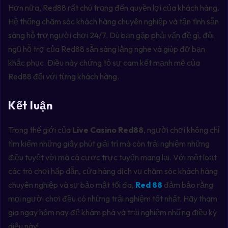
Hơn nữa, Red88 rất chú trọng đến quyền lợi của khách hàng.
Hệ thống chăm sóc khách hàng chuyên nghiệp và tận tình sẵn
sàng hỗ trợ người chơi 24/7. Dù bạn gặp phải vấn đề gì, đội
ngũ hỗ trợ của Red88 sẵn sàng lắng nghe và giúp đỡ bạn
khắc phục. Điều này chứng tỏ sự cam kết mạnh mẽ của
Red88 đối với từng khách hàng.
Kết luận
Trong thế giới của
Live Casino Red88
, người chơi không chỉ
tìm kiếm những giây phút giải trí mà còn trải nghiệm những
điều tuyệt vời mà cá cược trực tuyến mang lại. Với một loạt
các trò chơi hấp dẫn, cửa hàng dịch vụ chăm sóc khách hàng
chuyên nghiệp và sự bảo mật tối đa,
Red 88
đảm bảo rằng
mọi người chơi đều có những trải nghiệm tốt nhất. Hãy tham
gia ngay hôm nay để khám phá và trải nghiệm những điều kỳ
diệu này!